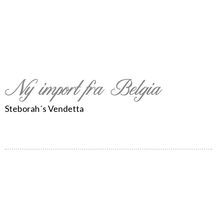
Ny import fra Belgia
Steborah´s Vendetta