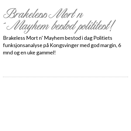
BrakelessMort n
´Mayhem bestod polititest!
Brakeless Mort n’ Mayhem bestod i dag Politiets
funksjonsanalyse på Kongsvinger med god margin, 6
mnd og en uke gammel!