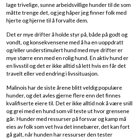
lage trivelige, sunne arbeidsvillige hunder til de som
måtte trenge det, og jeg håper jeg finner folk med
hjerte og hjerne til å forvalte dem.
Det er mye drifter å holde styr på, både på godt og
vondt, og konsekvensene med å ha en uoppdratt
og/eller understimulert hund med mye drifter er
mye større enn med en rolig hund. En aktiv hund er
en livsstil og det er ikke alltid så lett hvis en får det
travelt eller ved endring i livssituasjon.
Malinois har de siste årene blitt veldig populære
hunder, og det avles gjerne flere enn det finnes
kvalifiserte eiere til. Det er ikke alltid nok å være snill
og grei med en hund som vil teste ut hvor grensene
går. Hunder med ressurser på forsvar og kamp må
eies av folk som vet hva det innebærer, det kan fort
gå galt, når hunden har ressurser den tester