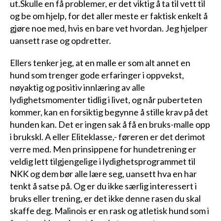
ut.Skulle en få problemer, er det viktig å ta til vett til
og be om hjelp, for det aller meste er faktisk enkelt å
gjøre noe med, hvis en bare vet hvordan. Jeg hjelper
uansett rase og opdretter.
Ellers tenker jeg, at en malle er som alt annet en
hund som trenger gode erfaringer i oppvekst,
nøyaktig og positiv innlæring av alle
lydighetsmomenter tidlig i livet, og når puberteten
kommer, kan en forsiktig begynne å stille krav på det
hunden kan. Det er ingen sak å få en bruks-malle opp
i brukskl. A eller Eliteklasse,- føreren er det derimot
verre med. Men prinsippene for hundetrening er
veldig lett tilgjengelige i lydighetsprogrammet til
NKK og dem bør alle lære seg, uansett hva en har
tenkt å satse på. Og er du ikke særlig interessert i
bruks eller trening, er det ikke denne rasen du skal
skaffe deg. Malinois er en rask og atletisk hund som i