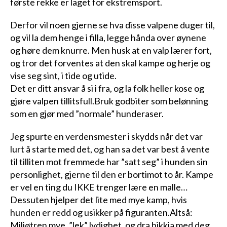
første rekke er laget for ekstremsport.
Derfor vil noen gjerne se hva disse valpene duger til,
og vil la dem henge i filla, legge hånda over øynene
og høre dem knurre. Men husk at en valp lærer fort,
og tror det forventes at den skal kampe og herje og
vise seg sint, i tide og utide.
Det er ditt ansvar å si i fra, og la folk heller kose og
gjøre valpen tillitsfull.Bruk godbiter som belønning
som en gjør med ”normale” hunderaser.
Jeg spurte en verdensmester i skydds når det var
lurt å starte med det, og han sa det var best å vente
til tilliten mot fremmede har ”satt seg” i hunden sin
personlighet, gjerne til den er bortimot to år. Kampe
er vel en ting du IKKE trenger lære en malle…
Dessuten hjelper det lite med mye kamp, hvis
hunden er redd og usikker på figuranten.Altså:
Miljøtren mye, ”lek” lydighet, og dra bikkja med deg