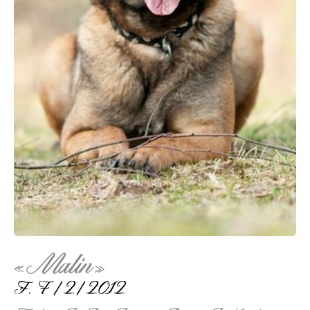
«Malin»
F.
7/2/2012