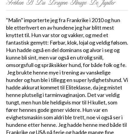
Fröken B Du Dragon Rouge De Jupiter
"Malin" importerte jeg fra Frankrike i 2010 og hun
ble etterhvert en av hundene jeg har blitt mest
knyttet til. Hun var stor og vakker, og med et
fantastisk gemytt: Førbar, klok, lojal og veldig følsom.
Hun hadde også en del dominans og alvor i seg og
kunne bli sint, men var også en utrolig snill,
omsorgsfull og språksikker hund, for både folk og fe.
Jeg brukte henne mye i trening av vanskelige
hunder og hun ble i tillegg en super lydighetshund. Vi
hadde akkurat kommet til Eliteklasse, da jeg mistet
henne plutselig i tarminvaginasjon. Det var veldig
tungt, men hun ble heldigvis mor til H kullet, som
fører hennes gode gener videre. Hun var en
evighetsmaskin som aldri ble trett, noe vi også ser i
hundene etter henne. Jeg hadde henne med både til
Frankrike og USA på ferie og hadde mange fine